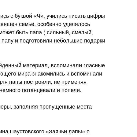
сь с буквой «Ч», учились писать цифры
священ семье, особенно уделялось
может быть папа ( сильный, смелый,
о папу и подготовили небольшие подарки
ройденный материал, вспоминали гласные
ающего мира знакомились и вспоминали
для папы построили, не применяя
 немного потанцевали и попели.
меры, заполняя пропущенные места
тина Паустовского «Заячьи лапы» о