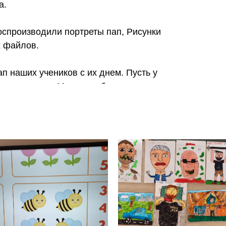
а.
оспроизводили портреты пап, Рисунки
х файлов.
ап наших учеников с их днем. Пусть у
благополучно. Мира и добра желаем